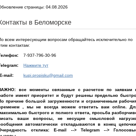
Обновление страницы: 04.08.2026
Контакты в Беломорске
По всем интересующим вопросам обращайтесь исключительно по
этим контактам:
Teлефон:
7-937-796-30-96
Telegram:
Нажмите тут
E-mail:
kupi.propisku@gmail.com
ВАЖНО: все моменты связанные с расчетом по заявкам 
работе имеют приоритет и будут решены предельно быстро
По причине большой загруженности и ограниченным рабочи
временем , мы не всегда можем ответить вам online. Дл
максимально быстрого и полного ответа, просьба разборчив
писать ваши вопросы, не несущие смысловой нагрузк
сообщения автоматически откладываются в конец цепочки
Очередность отклика: E-mail --> Telegram --> Голосовы
вызовы