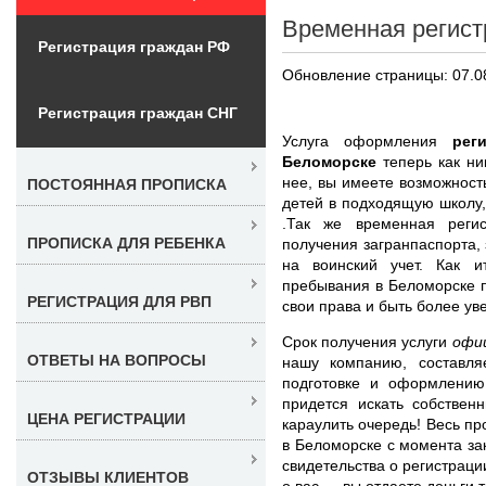
Временная регист
Регистрация граждан РФ
Обновление страницы: 07.0
Регистрация граждан СНГ
Услуга оформления
рег
Беломорске
теперь как н
нее, вы имеете возможност
ПОСТОЯННАЯ ПРОПИСКА
детей в подходящую школу,
.Так же временная реги
ПРОПИСКА ДЛЯ РЕБЕНКА
получения загранпаспорта, 
на воинский учет. Как и
пребывания в Беломорске 
РЕГИСТРАЦИЯ ДЛЯ РВП
свои права и быть более у
Срок получения услуги
офи
ОТВЕТЫ НА ВОПРОСЫ
нашу компанию, составля
подготовке и оформлени
придется искать собствен
ЦЕНА РЕГИСТРАЦИИ
караулить очередь! Весь п
в Беломорске с момента за
свидетельства о регистраци
ОТЗЫВЫ КЛИЕНТОВ
о вас — вы отдаете деньги т