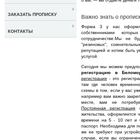
ЗАКАЗАТЬ ПРОПИСКУ
Важно знать о пропис
Форма 3 у нас оформл
КОНТАКТЫ
собственниками котор
сотрудничестве.Мы не б
"резиновых", сомнительн
репутацией и хотим быть у
услугой.
Сегодня мы можем предл
регистрацию в Белом
регистрация
- это регистра
там где человек временно
схемы в том, если у вас уж
например вам важно закрепи
месте, вам не потребуе
Постоянная регистрация
(
жительства, оформляется 
времени на 5 - 10 лет и 
паспорт. Необходима для по
же ее требуют при устройс
случае, если вы ограниче